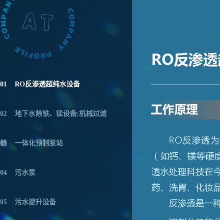
01
RO反渗透超纯水设备
02
地下水除铁、锰设备;机械过滤
器
03
一体化预制泵站
04
污水泵
05
污水提升设备