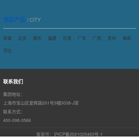
地区产品
/ CITY
安徽
北京
重庆
福建
甘肃
广东
广西
贵州
海南
河北
联系我们
集团地址：
上海市宝山区爱辉路201号3幢3038-J室
联系方式：
400-098-0566
备案号：
沪ICP备2021025463号-1